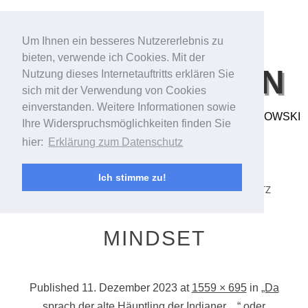
Um Ihnen ein besseres Nutzererlebnis zu
bieten, verwende ich Cookies. Mit der
BILDFANTASIEN
Nutzung dieses Internetauftritts erklären Sie
sich mit der Verwendung von Cookies
einverstanden. Weitere Informationen sowie
FOTO- & VIDEOARBEITEN VON ANDREAS BUBROWSKI
Ihre Widerspruchsmöglichkeiten finden Sie
hier:
Erklärung zum Datenschutz
MENU
SKIP TO CONTENT
STARTSEITE/STREAM
ANDREAS BUBROWSKI
Ich stimme zu!
PORTFOLIO
KONTAKT
IMPRESSUM
DATENSCHUTZ
MINDSET
Published
11. Dezember 2023
at
1559 × 695
in
„Da
sprach der alte Häuptling der Indianer…“ oder