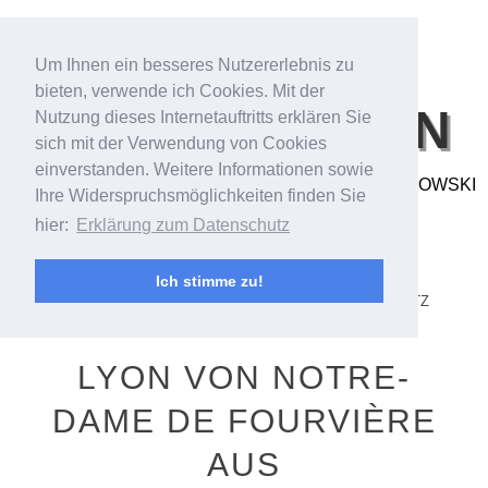
Um Ihnen ein besseres Nutzererlebnis zu
bieten, verwende ich Cookies. Mit der
BILDFANTASIEN
Nutzung dieses Internetauftritts erklären Sie
sich mit der Verwendung von Cookies
einverstanden. Weitere Informationen sowie
FOTO- & VIDEOARBEITEN VON ANDREAS BUBROWSKI
Ihre Widerspruchsmöglichkeiten finden Sie
hier:
Erklärung zum Datenschutz
MENU
SKIP TO CONTENT
STARTSEITE/STREAM
ANDREAS BUBROWSKI
Ich stimme zu!
PORTFOLIO
KONTAKT
IMPRESSUM
DATENSCHUTZ
LYON VON NOTRE-
DAME DE FOURVIÈRE
AUS