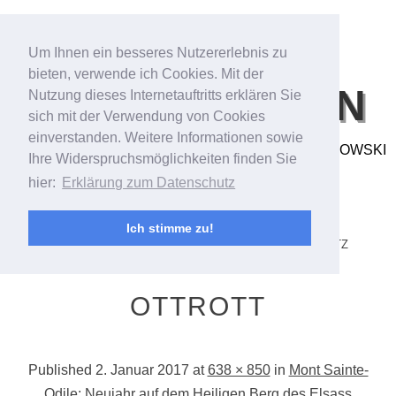
Um Ihnen ein besseres Nutzererlebnis zu
bieten, verwende ich Cookies. Mit der
BILDFANTASIEN
Nutzung dieses Internetauftritts erklären Sie
sich mit der Verwendung von Cookies
einverstanden. Weitere Informationen sowie
FOTO- & VIDEOARBEITEN VON ANDREAS BUBROWSKI
Ihre Widerspruchsmöglichkeiten finden Sie
hier:
Erklärung zum Datenschutz
MENU
SKIP TO CONTENT
STARTSEITE/STREAM
ANDREAS BUBROWSKI
Ich stimme zu!
PORTFOLIO
KONTAKT
IMPRESSUM
DATENSCHUTZ
OTTROTT
Published
2. Januar 2017
at
638 × 850
in
Mont Sainte-
Odile: Neujahr auf dem Heiligen Berg des Elsass