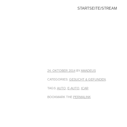
MENU
SKIP TO CONTENT
STARTSEITE/STREAM
24. OKTOBER 2014
BY
AMADEUS
CATEGORIES:
GESUCHT & GEFUNDEN
.
TAGS:
AUTO
,
E-AUTO
,
ICAR
BOOKMARK THE
PERMALINK