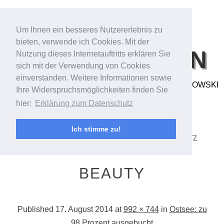
Um Ihnen ein besseres Nutzererlebnis zu
bieten, verwende ich Cookies. Mit der
BILDFANTASIEN
Nutzung dieses Internetauftritts erklären Sie
sich mit der Verwendung von Cookies
einverstanden. Weitere Informationen sowie
FOTO- & VIDEOARBEITEN VON ANDREAS BUBROWSKI
Ihre Widerspruchsmöglichkeiten finden Sie
hier:
Erklärung zum Datenschutz
MENU
SKIP TO CONTENT
STARTSEITE/STREAM
ANDREAS BUBROWSKI
Ich stimme zu!
PORTFOLIO
KONTAKT
IMPRESSUM
DATENSCHUTZ
BEAUTY
Published
17. August 2014
at
992 × 744
in
Ostsee: zu
98 Prozent ausgebucht