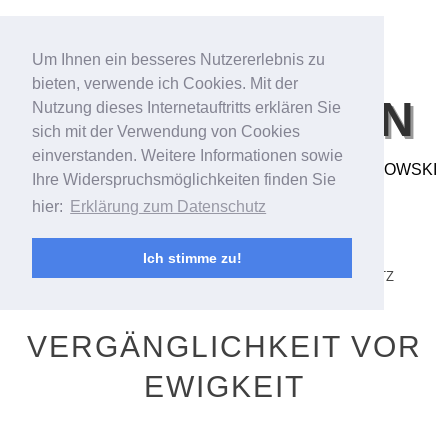
Um Ihnen ein besseres Nutzererlebnis zu
bieten, verwende ich Cookies. Mit der
BILDFANTASIEN
Nutzung dieses Internetauftritts erklären Sie
sich mit der Verwendung von Cookies
einverstanden. Weitere Informationen sowie
FOTO- & VIDEOARBEITEN VON ANDREAS BUBROWSKI
Ihre Widerspruchsmöglichkeiten finden Sie
hier:
Erklärung zum Datenschutz
MENU
SKIP TO CONTENT
STARTSEITE/STREAM
ANDREAS BUBROWSKI
Ich stimme zu!
PORTFOLIO
KONTAKT
IMPRESSUM
DATENSCHUTZ
VERGÄNGLICHKEIT VOR
EWIGKEIT