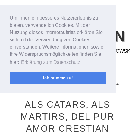
Um Ihnen ein besseres Nutzererlebnis zu
bieten, verwende ich Cookies. Mit der
BILDFANTASIEN
Nutzung dieses Internetauftritts erklären Sie
sich mit der Verwendung von Cookies
einverstanden. Weitere Informationen sowie
FOTO- & VIDEOARBEITEN VON ANDREAS BUBROWSKI
Ihre Widerspruchsmöglichkeiten finden Sie
hier:
Erklärung zum Datenschutz
MENU
SKIP TO CONTENT
STARTSEITE/STREAM
ANDREAS BUBROWSKI
Ich stimme zu!
PORTFOLIO
KONTAKT
IMPRESSUM
DATENSCHUTZ
ALS CATARS, ALS
MARTIRS, DEL PUR
AMOR CRESTIAN