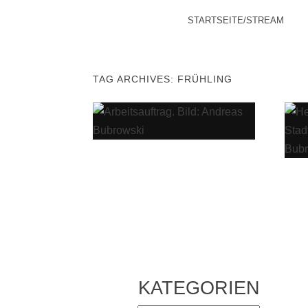
MENU
SKIP TO CONTENT
STARTSEITE/STREAM
TAG ARCHIVES:
FRÜHLING
KATEGORIEN