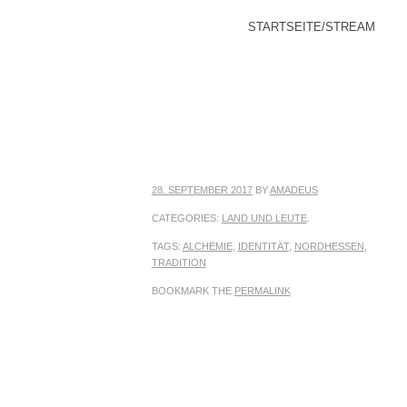
MENU
SKIP TO CONTENT
STARTSEITE/STREAM
28. SEPTEMBER 2017
BY
AMADEUS
CATEGORIES:
LAND UND LEUTE
.
TAGS:
ALCHEMIE
,
IDENTITÄT
,
NORDHESSEN
,
TRADITION
BOOKMARK THE
PERMALINK