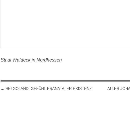
Stadt Waldeck in Nordhessen
←
HELGOLAND: GEFÜHL PRÄNATALER EXISTENZ
ALTER JOH
POST NAVIGATION