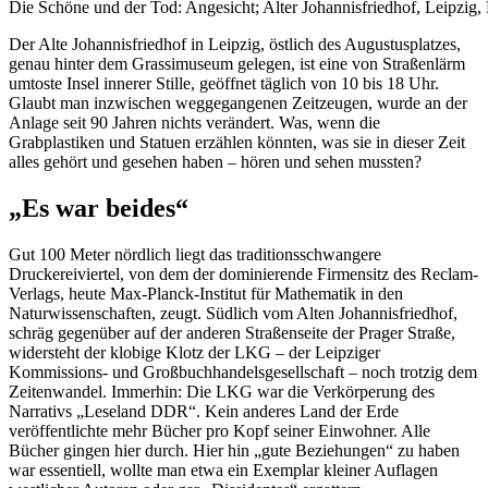
Die Schöne und der Tod: Angesicht; Alter Johannisfriedhof, Leipzig
Der Alte Johannisfriedhof in Leipzig, östlich des Augustusplatzes,
genau hinter dem Grassimuseum gelegen, ist eine von Straßenlärm
umtoste Insel innerer Stille, geöffnet täglich von 10 bis 18 Uhr.
Glaubt man inzwischen weggegangenen Zeitzeugen, wurde an der
Anlage seit 90 Jahren nichts verändert. Was, wenn die
Grabplastiken und Statuen erzählen könnten, was sie in dieser Zeit
alles gehört und gesehen haben – hören und sehen mussten?
„Es war beides“
Gut 100 Meter nördlich liegt das traditionsschwangere
Druckereiviertel, von dem der dominierende Firmensitz des Reclam-
Verlags, heute Max-Planck-Institut für Mathematik in den
Naturwissenschaften, zeugt. Südlich vom Alten Johannisfriedhof,
schräg gegenüber auf der anderen Straßenseite der Prager Straße,
widersteht der klobige Klotz der LKG – der Leipziger
Kommissions- und Großbuchhandelsgesellschaft – noch trotzig dem
Zeitenwandel. Immerhin: Die LKG war die Verkörperung des
Narrativs „Leseland DDR“. Kein anderes Land der Erde
veröffentlichte mehr Bücher pro Kopf seiner Einwohner. Alle
Bücher gingen hier durch. Hier hin „gute Beziehungen“ zu haben
war essentiell, wollte man etwa ein Exemplar kleiner Auflagen