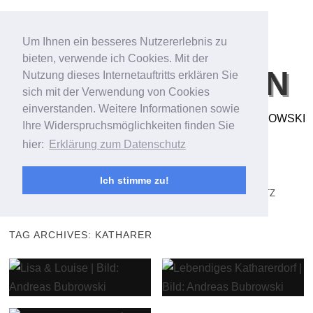
Um Ihnen ein besseres Nutzererlebnis zu
bieten, verwende ich Cookies. Mit der
BILDFANTASIEN
Nutzung dieses Internetauftritts erklären Sie
sich mit der Verwendung von Cookies
einverstanden. Weitere Informationen sowie
FOTO- & VIDEOARBEITEN VON ANDREAS BUBROWSKI
Ihre Widerspruchsmöglichkeiten finden Sie
hier:
Erklärung zum Datenschutz
MENU
SKIP TO CONTENT
STARTSEITE/STREAM
ANDREAS BUBROWSKI
Ich stimme zu!
PORTFOLIO
KONTAKT
IMPRESSUM
DATENSCHUTZ
TAG ARCHIVES:
KATHARER